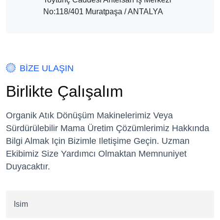
No:118/401 Muratpaşa / ANTALYA
BİZE ULAŞIN
B
i
r
l
i
k
t
e
Ç
a
l
ı
ş
a
l
ı
m
Organik Atık Dönüşüm Makinelerimiz Veya
Sürdürülebilir Mama Üretim Çözümlerimiz Hakkında
Bilgi Almak Için Bizimle Iletişime Geçin. Uzman
Ekibimiz Size Yardımcı Olmaktan Memnuniyet
Duyacaktır.