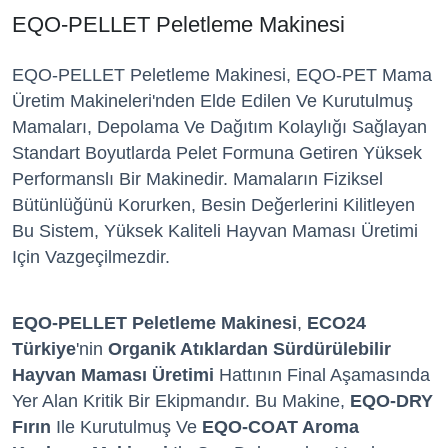
EQO-PELLET Peletleme Makinesi
EQO-PELLET Peletleme Makinesi, EQO-PET Mama
Üretim Makineleri'nden Elde Edilen Ve Kurutulmuş
Mamaları, Depolama Ve Dağıtım Kolaylığı Sağlayan
Standart Boyutlarda Pelet Formuna Getiren Yüksek
Performanslı Bir Makinedir. Mamaların Fiziksel
Bütünlüğünü Korurken, Besin Değerlerini Kilitleyen
Bu Sistem, Yüksek Kaliteli Hayvan Maması Üretimi
Için Vazgeçilmezdir.
EQO-PELLET Peletleme Makinesi
,
ECO24
Türkiye
'nin
Organik Atıklardan Sürdürülebilir
Hayvan Maması Üretimi
Hattının Final Aşamasında
Yer Alan Kritik Bir Ekipmandır. Bu Makine,
EQO-DRY
Fırın
Ile Kurutulmuş Ve
EQO-COAT Aroma