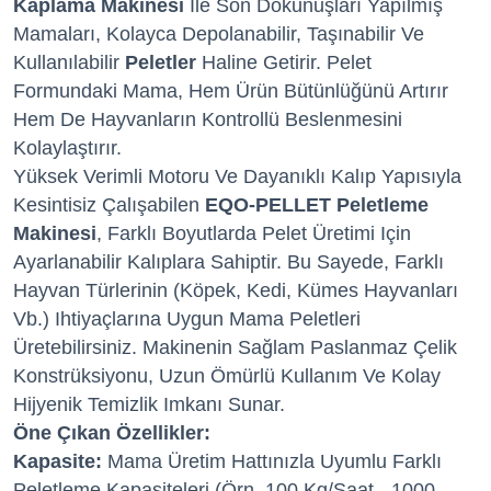
Kaplama Makinesi
Ile Son Dokunuşları Yapılmış
Mamaları, Kolayca Depolanabilir, Taşınabilir Ve
Kullanılabilir
Peletler
Haline Getirir. Pelet
Formundaki Mama, Hem Ürün Bütünlüğünü Artırır
Hem De Hayvanların Kontrollü Beslenmesini
Kolaylaştırır.
Yüksek Verimli Motoru Ve Dayanıklı Kalıp Yapısıyla
Kesintisiz Çalışabilen
EQO-PELLET Peletleme
Makinesi
, Farklı Boyutlarda Pelet Üretimi Için
Ayarlanabilir Kalıplara Sahiptir. Bu Sayede, Farklı
Hayvan Türlerinin (köpek, Kedi, Kümes Hayvanları
Vb.) Ihtiyaçlarına Uygun Mama Peletleri
Üretebilirsiniz. Makinenin Sağlam Paslanmaz Çelik
Konstrüksiyonu, Uzun Ömürlü Kullanım Ve Kolay
Hijyenik Temizlik Imkanı Sunar.
Öne Çıkan Özellikler:
Kapasite:
Mama Üretim Hattınızla Uyumlu Farklı
Peletleme Kapasiteleri (örn. 100 Kg/saat - 1000